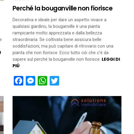
Perché la bouganville non fiorisce
Decorativa e ideale per dare un aspetto vivace a
qualsiasi giardino, la bouganville è una pianta
rampicante molto apprezzata e dalla bellezza
e
straordinaria. Se coltivata bene assicura belle
e
soddisfazioni, ma può capitare di ritrovarsi con una
Ù
pianta che non fiorisce. Ecco tutto ciò che c’è da
LEGGI DI
sapere sul perché la bouganville non fiorisce.
PIÙ
Facebook
Messenger
WhatsApp
Twitter