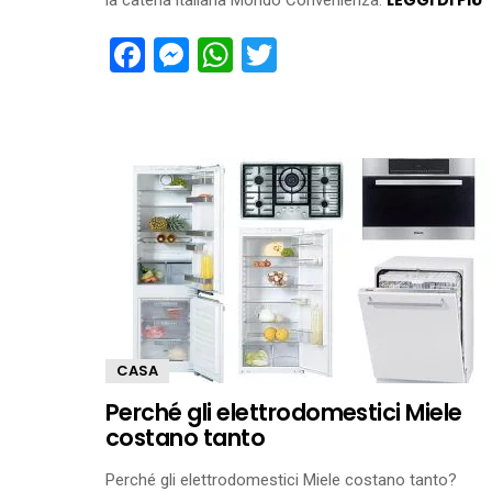
LEGGI DI PIÙ
la catena italiana Mondo Convenienza.
Facebook
Messenger
WhatsApp
Twitter
CASA
Perché gli elettrodomestici Miele
costano tanto
Perché gli elettrodomestici Miele costano tanto?