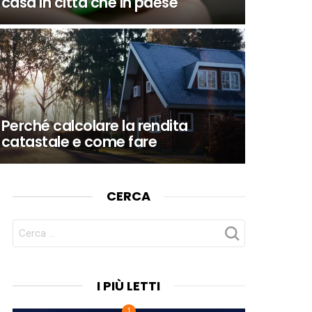
casa in città che in paese
Perché calcolare la rendita
catastale e come fare
CERCA
CERCA
PER:
I PIÙ LETTI