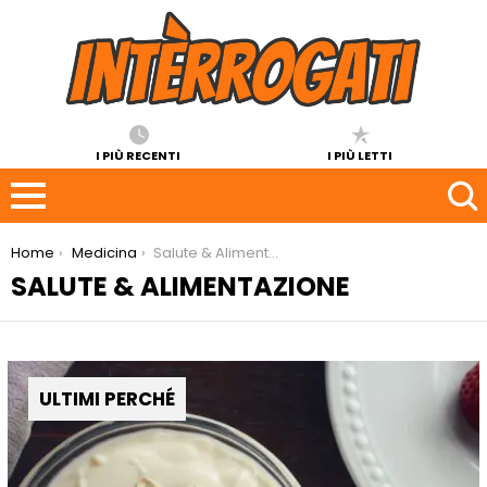
I PIÙ RECENTI
I PIÙ LETTI
You are here:
Home
Medicina
Salute & Alimentazione
SALUTE & ALIMENTAZIONE
ULTIMI PERCHÉ