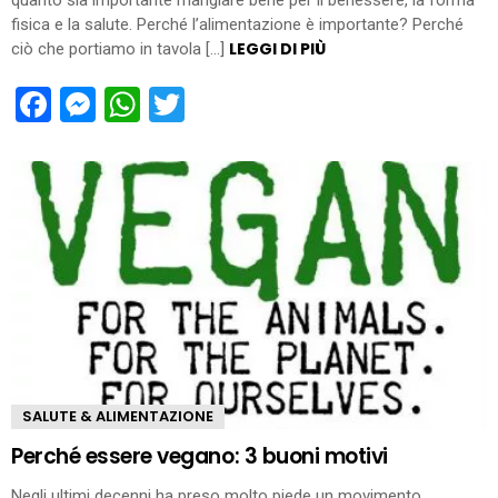
quanto sia importante mangiare bene per il benessere, la forma
fisica e la salute. Perché l’alimentazione è importante? Perché
LEGGI DI PIÙ
ciò che portiamo in tavola […]
Facebook
Messenger
WhatsApp
Twitter
SALUTE & ALIMENTAZIONE
Perché essere vegano: 3 buoni motivi
Negli ultimi decenni ha preso molto piede un movimento