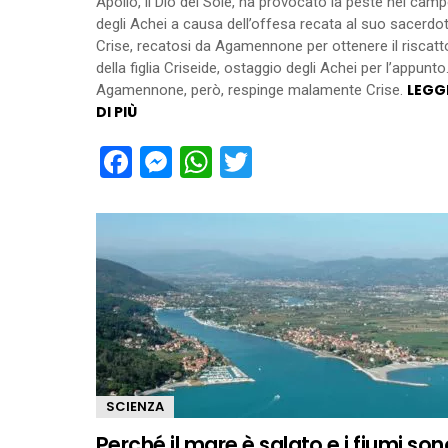
Apollo, il Dio del Sole, ha provocato la peste nel cam
degli Achei a causa dell’offesa recata al suo sacerdot
Crise, recatosi da Agamennone per ottenere il riscatt
della figlia Criseide, ostaggio degli Achei per l’appunto
LEGG
Agamennone, però, respinge malamente Crise.
DI PIÙ
Facebook
Messenger
WhatsApp
Twitter
SCIENZA
Perché il mare è salato e i fiumi son