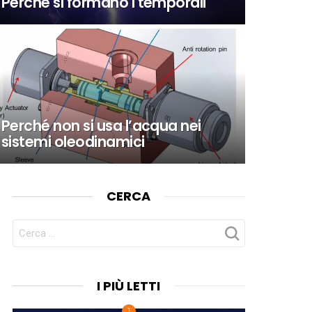
Perché si formano i temporali
Perché non si usa l’acqua nei
sistemi oleodinamici
CERCA
CERCA
PER:
I PIÙ LETTI