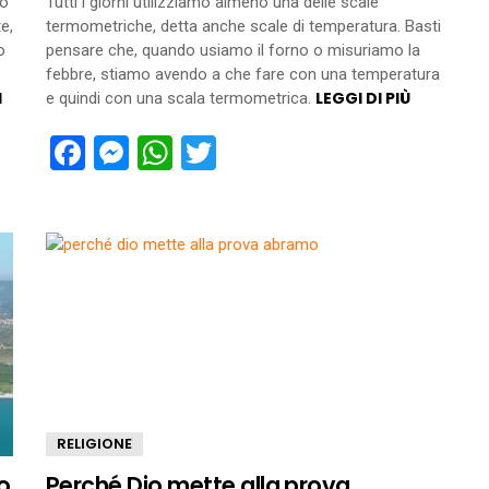
po
Tutti i giorni utilizziamo almeno una delle scale
e,
termometriche, detta anche scale di temperatura. Basti
o
pensare che, quando usiamo il forno o misuriamo la
.
febbre, stiamo avendo a che fare con una temperatura
I
LEGGI DI PIÙ
e quindi con una scala termometrica.
Facebook
Messenger
WhatsApp
Twitter
RELIGIONE
o
Perché Dio mette alla prova