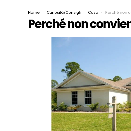
You are here:
Home
Curiosità/Consigli
Casa
Perché non c
Perché non convie