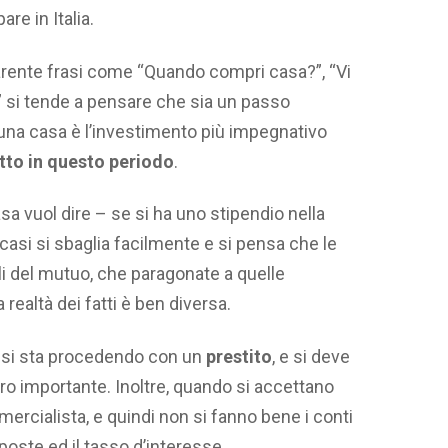
are in Italia.
parente frasi come “Quando compri casa?”, “Vi
” si tende a pensare che sia un passo
di una casa è l’investimento più impegnativo
tto in questo periodo
.
a vuol dire – se si ha uno stipendio nella
i casi si sbaglia facilmente e si pensa che le
i del mutuo, che paragonate a quelle
 realtà dei fatti è ben diversa.
si sta procedendo con un
prestito
, e si deve
o importante. Inoltre, quando si accettano
rcialista, e quindi non si fanno bene i conti
poste ed il tasso d’interesse.