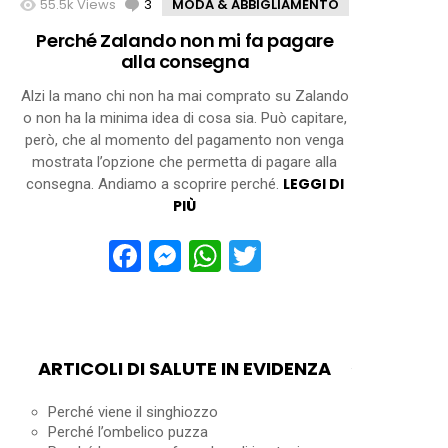
55.5k
Views
3
Comments
MODA & ABBIGLIAMENTO
Perché Zalando non mi fa pagare
alla consegna
Alzi la mano chi non ha mai comprato su Zalando
o non ha la minima idea di cosa sia. Può capitare,
però, che al momento del pagamento non venga
mostrata l’opzione che permetta di pagare alla
LEGGI DI
consegna. Andiamo a scoprire perché.
PIÙ
Facebook
Messenger
WhatsApp
Twitter
ARTICOLI DI SALUTE IN EVIDENZA
Perché viene il singhiozzo
Perché l’ombelico puzza