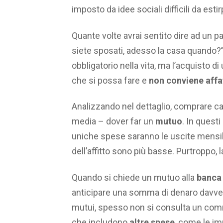
imposto da idee sociali difficili da estirp
Quante volte avrai sentito dire ad un 
siete sposati, adesso la casa quando?
obbligatorio nella vita, ma l’acquisto 
che si possa fare e
non conviene affa
Analizzando nel dettaglio, comprare cas
media – dover far un
mutuo
. In quest
uniche spese saranno le uscite mensil
dell’affitto sono più basse. Purtroppo, la
Quando si chiede un mutuo alla
banca
anticipare una somma di denaro davver
mutui, spesso non si consulta un comme
che includono
altre spese
, come le im