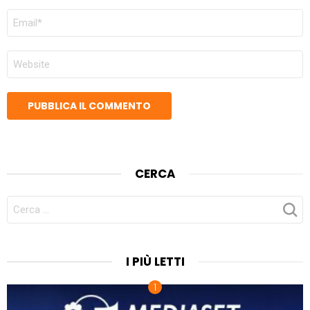
EMAIL
*
SITO
WEB
CERCA
CERCA
PER:
I PIÙ LETTI