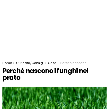
You are here:
Home
Curiosità/Consigli
Casa
Perché nascono i funghi nel prato
Perché nascono i funghi nel
prato