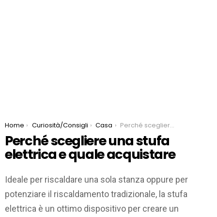
You are here:
Home
Curiosità/Consigli
Casa
Perché scegliere una stufa elettrica e quale acquistare
Perché scegliere una stufa
elettrica e quale acquistare
Ideale per riscaldare una sola stanza oppure per
potenziare il riscaldamento tradizionale, la stufa
elettrica è un ottimo dispositivo per creare un