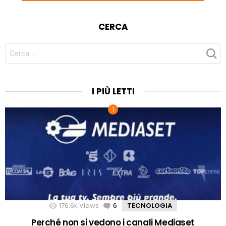
CERCA
CERCA
PER:
I PIÙ LETTI
176.6k
Views
6
Comments
TECNOLOGIA
Perché non si vedono i canali Mediaset