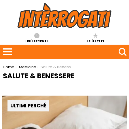
I PIÙ RECENTI
I PIÙ LETTI
You are here:
Home
Medicina
Salute & Benessere
SALUTE & BENESSERE
ULTIMI PERCHÉ