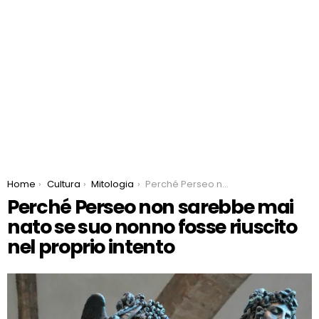
You are here:
Home
Cultura
Mitologia
Perché Perseo non sarebbe mai nato se suo nonno fosse riuscito nel proprio intento
Perché Perseo non sarebbe mai
nato se suo nonno fosse riuscito
nel proprio intento