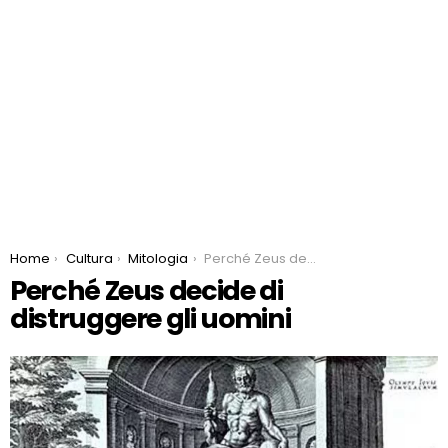
You are here:
Home
Cultura
Mitologia
Perché Zeus decide di distruggere gli uomini
Perché Zeus decide di
distruggere gli uomini