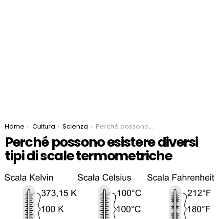
You are here:
Home
Cultura
Scienza
Perché possono esistere diversi tipi di scale termometriche
Perché possono esistere diversi
tipi di scale termometriche