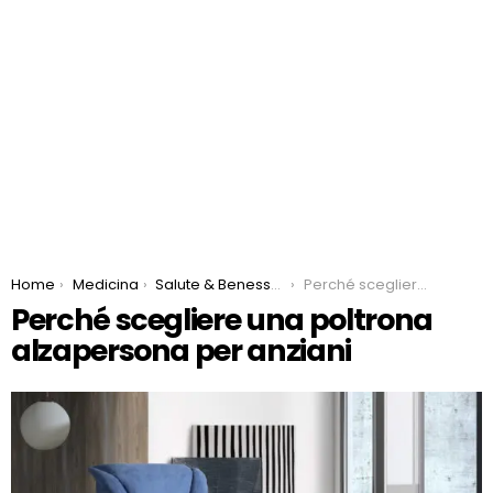
You are here:
Home
Medicina
Salute & Benessere
Perché scegliere una poltrona alzapersona per anziani
Perché scegliere una poltrona
alzapersona per anziani