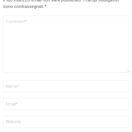
Il tuo indirizzo email non sarà pubblicato.
I campi obbligatori
sono contrassegnati
*
COMMENTO
NOME
*
EMAIL
*
SITO
WEB