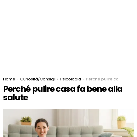
You are here:
Home
Curiosità/Consigli
Psicologia
Perché pulire casa fa bene alla salute
Perché pulire casa fa bene alla
salute