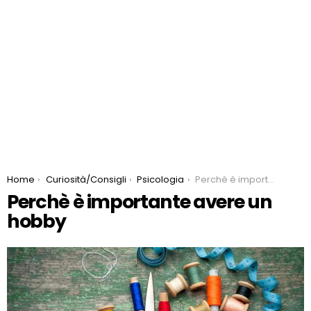
You are here:
Home
Curiosità/Consigli
Psicologia
Perchè è importante avere un hobby
Perchè è importante avere un
hobby