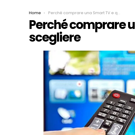
You are here:
Home
Perché comprare una Smart TV e quale scegliere
Perché comprare u
scegliere