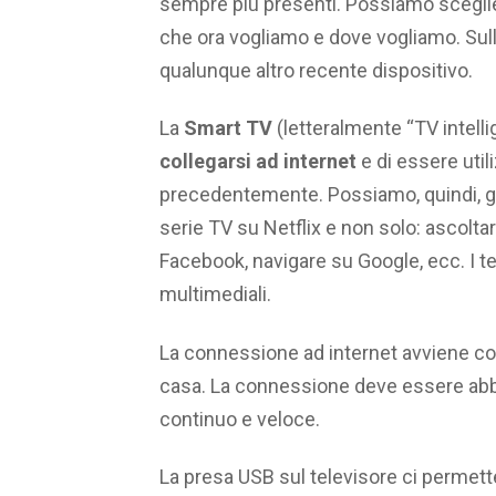
sempre più presenti. Possiamo sceglie
che ora vogliamo e dove vogliamo. Sull
qualunque altro recente dispositivo.
La
Smart TV
(letteralmente “TV intelli
collegarsi ad internet
e di essere util
precedentemente. Possiamo, quindi, g
serie TV su Netflix e non solo: ascolta
Facebook, navigare su Google, ecc. I tel
multimediali.
La connessione ad internet avviene con 
casa. La connessione deve essere abb
continuo e veloce.
La presa USB sul televisore ci permette,