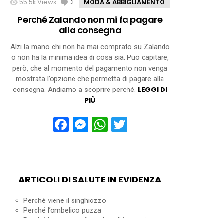
55.5k
Views
3
Comments
MODA & ABBIGLIAMENTO
Perché Zalando non mi fa pagare
alla consegna
Alzi la mano chi non ha mai comprato su Zalando
o non ha la minima idea di cosa sia. Può capitare,
però, che al momento del pagamento non venga
mostrata l’opzione che permetta di pagare alla
LEGGI DI
consegna. Andiamo a scoprire perché.
PIÙ
Facebook
Messenger
WhatsApp
Twitter
ARTICOLI DI SALUTE IN EVIDENZA
Perché viene il singhiozzo
Perché l’ombelico puzza