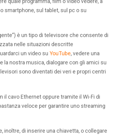
re quale programma, film o video vedere, a
o smartphone, sul tablet, sul pc o su
gente”) è un tipo di televisore che consente di
izzata nelle situazioni descritte
uardarci un video su
YouTube
, vedere una
re la nostra musica, dialogare con gli amici su
evisori sono diventati dei veri e propri centri
il cavo Ethernet oppure tramite il Wi-Fi di
astanza veloce per garantire uno streaming
 inoltre, di inserire una chiavetta, o collegare