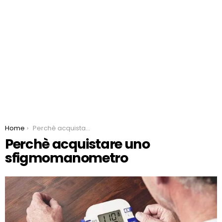
You are here:
Home
Perchè acquistare uno sfigmomanometro
Perchè acquistare uno
sfigmomanometro