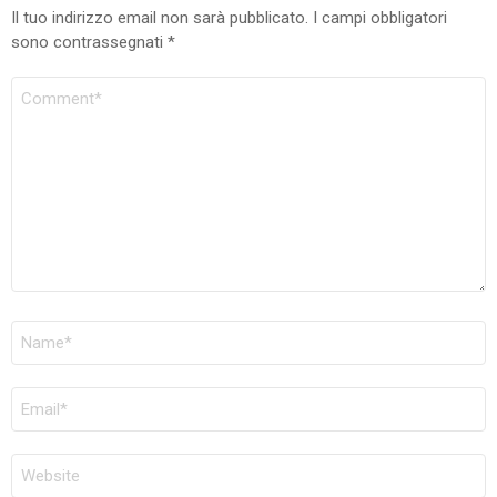
Il tuo indirizzo email non sarà pubblicato.
I campi obbligatori
sono contrassegnati
*
COMMENTO
NOME
*
EMAIL
*
SITO
WEB