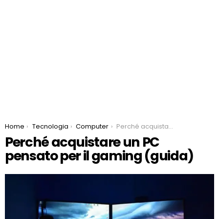
You are here:
Home
Tecnologia
Computer
Perché acquistare un PC pensato per il gaming (guida)
Perché acquistare un PC
pensato per il gaming (guida)