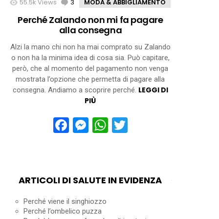
55.5k
Views
3
Comments
MODA & ABBIGLIAMENTO
Perché Zalando non mi fa pagare
alla consegna
Alzi la mano chi non ha mai comprato su Zalando
o non ha la minima idea di cosa sia. Può capitare,
però, che al momento del pagamento non venga
mostrata l’opzione che permetta di pagare alla
LEGGI DI
consegna. Andiamo a scoprire perché.
PIÙ
Facebook
Messenger
WhatsApp
Twitter
ARTICOLI DI SALUTE IN EVIDENZA
Perché viene il singhiozzo
Perché l’ombelico puzza