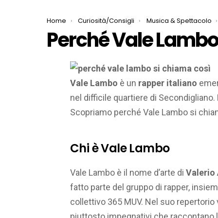
You are here:
Home
Curiosità/Consigli
Musica & Spettacolo
Perché Vale Lambo 
Vale Lambo
è un
rapper italiano
emerg
nel difficile quartiere di Secondiglia
Scopriamo perché Vale Lambo si chia
Chi è Vale Lambo
Vale Lambo è il nome d’arte di
Valerio
fatto parte del gruppo di rapper, insie
collettivo 365 MUV. Nel suo repertorio 
piuttosto impegnativi che raccontano la