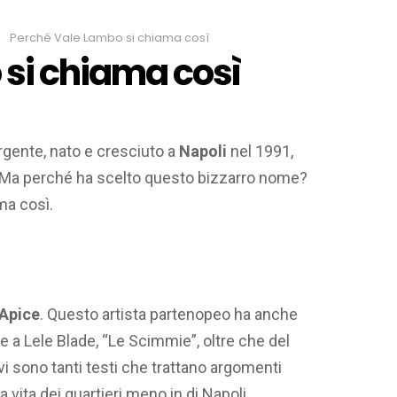
Perché Vale Lambo si chiama così
si chiama così
ente, nato e cresciuto a
Napoli
nel 1991,
no. Ma perché ha scelto questo bizzarro nome?
ma così.
 Apice
. Questo artista partenopeo ha anche
me a Lele Blade, “Le Scimmie”, oltre che del
vi sono tanti testi che trattano argomenti
 vita dei quartieri meno in di Napoli.