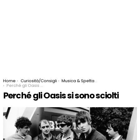
You are here:
Home
Curiosità/Consigli
Musica & Spettacolo
Perché gli Oasis si sono sciolti
Perché gli Oasis si sono sciolti