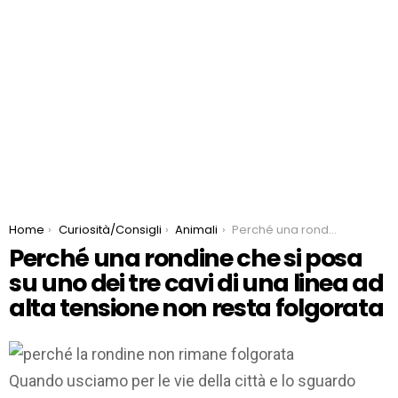
You are here:
Home
Curiosità/Consigli
Animali
Perché una rondine che si posa su uno dei tre cavi di una linea ad alta tensione non resta folgorata
Perché una rondine che si posa
su uno dei tre cavi di una linea ad
alta tensione non resta folgorata
Quando usciamo per le vie della città e lo sguardo