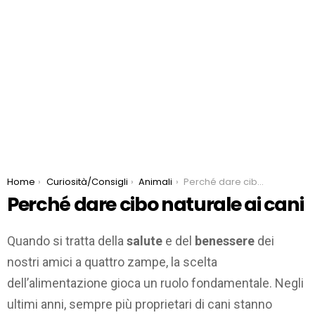
You are here:
Home
Curiosità/Consigli
Animali
Perché dare cibo naturale ai cani
Perché dare cibo naturale ai cani
Quando si tratta della
salute
e del
benessere
dei
nostri amici a quattro zampe, la scelta
dell’alimentazione gioca un ruolo fondamentale. Negli
ultimi anni, sempre più proprietari di cani stanno