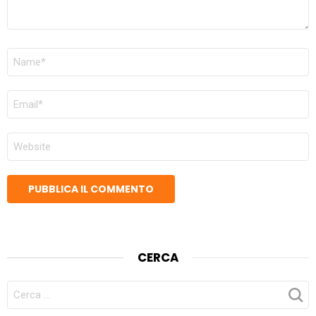
NOME
*
EMAIL
*
SITO
WEB
CERCA
CERCA
PER: