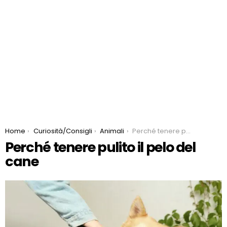
You are here:
Home
Curiosità/Consigli
Animali
Perché tenere pulito il pelo del cane
Perché tenere pulito il pelo del
cane