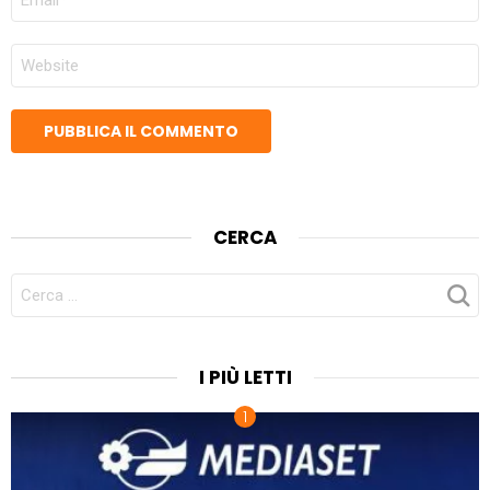
*
SITO
WEB
CERCA
CERCA
PER:
I PIÙ LETTI