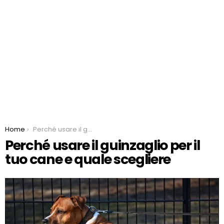
You are here:
Home
Perché usare il guinzaglio per il tuo cane e quale scegliere
Perché usare il guinzaglio per il
tuo cane e quale scegliere