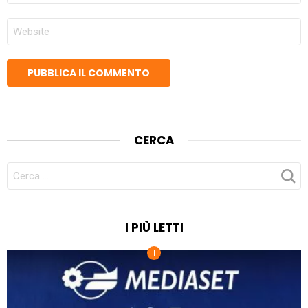
SITO
WEB
CERCA
CERCA
PER:
I PIÙ LETTI