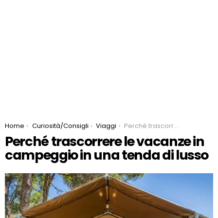
You are here:
Home
Curiosità/Consigli
Viaggi
Perché trascorrere le vacanze in campeggio in una tenda di lusso
Perché trascorrere le vacanze in
campeggio in una tenda di lusso