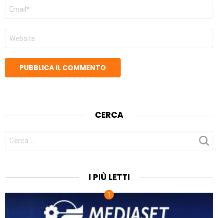
EMAIL
*
SITO
WEB
CERCA
CERCA
PER:
I PIÙ LETTI