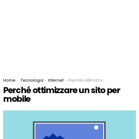
You are here:
Home
Tecnologia
Internet
Perché ottimizzare un sito per mobile
Perché ottimizzare un sito per
mobile