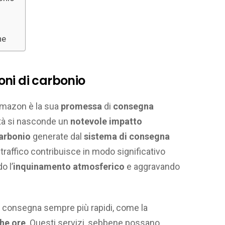
ne
ni di carbonio
 Amazon è la sua
promessa
di
consegna
ità si nasconde un
notevole impatto
carbonio
generate dal
sistema di consegna
traffico contribuisce in modo significativo
o l’
inquinamento atmosferico
e aggravando
di consegna sempre più rapidi, come la
he ore
. Questi servizi, sebbene possano