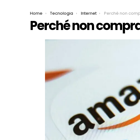
You are here:
Home
Tecnologia
Internet
Perché non comp
Perché non compr