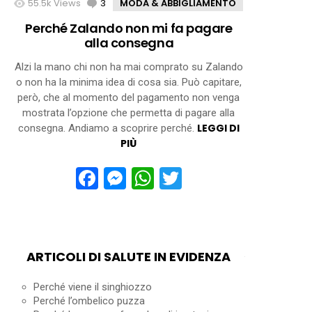
55.5k
Views
3
Comments
MODA & ABBIGLIAMENTO
Perché Zalando non mi fa pagare
alla consegna
Alzi la mano chi non ha mai comprato su Zalando
o non ha la minima idea di cosa sia. Può capitare,
però, che al momento del pagamento non venga
mostrata l’opzione che permetta di pagare alla
LEGGI DI
consegna. Andiamo a scoprire perché.
PIÙ
Facebook
Messenger
WhatsApp
Twitter
ARTICOLI DI SALUTE IN EVIDENZA
Perché viene il singhiozzo
Perché l’ombelico puzza