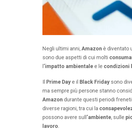
Negli ultimi anni,
Amazon
è diventato 
sono due aspetti di cui molti
consuma
l
‘impatto ambientale
e le
condizioni 
Il
Prime Day
e il
Black Friday
sono dive
ma sempre più persone stanno conside
Amazon
durante questi periodi frenet
diverse ragioni, tra cui la
consapevolez
possono avere sull
‘ambiente
, sulle
pi
lavoro
.