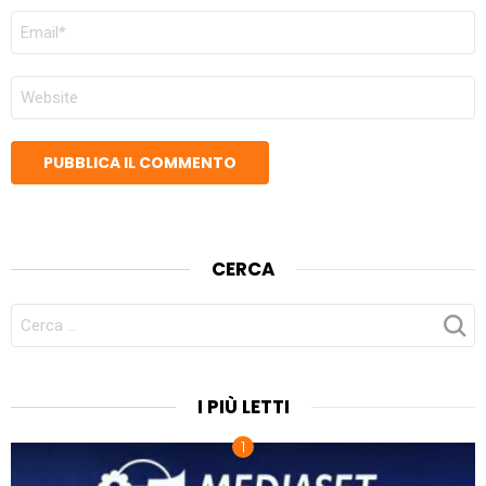
EMAIL
*
SITO
WEB
CERCA
CERCA
PER:
I PIÙ LETTI