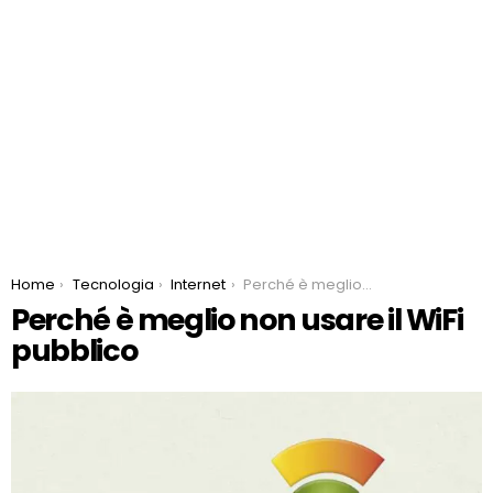
You are here:
Home
Tecnologia
Internet
Perché è meglio non usare il WiFi pubblico
Perché è meglio non usare il WiFi
pubblico