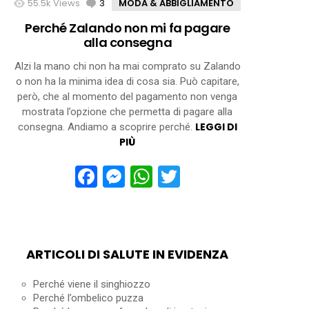
55.5k
Views
3
Comments
MODA & ABBIGLIAMENTO
Perché Zalando non mi fa pagare
alla consegna
Alzi la mano chi non ha mai comprato su Zalando
o non ha la minima idea di cosa sia. Può capitare,
però, che al momento del pagamento non venga
mostrata l’opzione che permetta di pagare alla
LEGGI DI
consegna. Andiamo a scoprire perché.
PIÙ
Facebook
Messenger
WhatsApp
Twitter
ARTICOLI DI SALUTE IN EVIDENZA
Perché viene il singhiozzo
Perché l’ombelico puzza