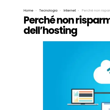
You are here:
Home
Tecnologia
Internet
Perché non risparmiare 
Perché non risparm
dell’hosting