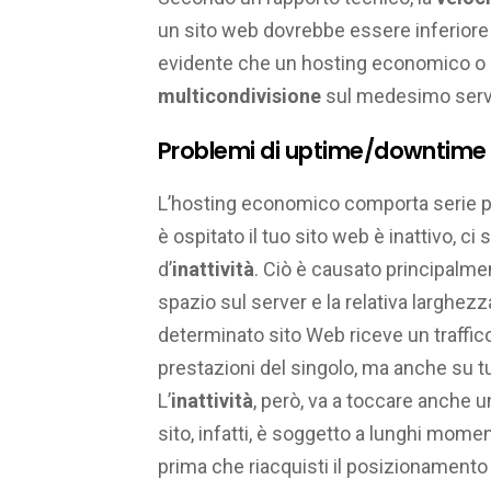
un sito web dovrebbe essere inferiore
evidente che un hosting economico o 
multicondivisione
sul medesimo server
Problemi di uptime/downtime
L’hosting economico comporta serie pro
è ospitato il tuo sito web è inattivo, c
d’
inattività
. Ciò è causato principalme
spazio sul server e la relativa larghezz
determinato sito Web riceve un traffico
prestazioni del singolo, ma anche su tutt
L’
inattività
, però, va a toccare anche 
sito, infatti, è soggetto a lunghi mome
prima che riacquisti il posizionament