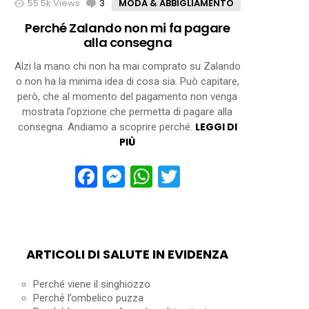
55.5k
Views
3
Comments
MODA & ABBIGLIAMENTO
Perché Zalando non mi fa pagare
alla consegna
Alzi la mano chi non ha mai comprato su Zalando
o non ha la minima idea di cosa sia. Può capitare,
però, che al momento del pagamento non venga
mostrata l’opzione che permetta di pagare alla
LEGGI DI
consegna. Andiamo a scoprire perché.
PIÙ
Facebook
Messenger
WhatsApp
Twitter
ARTICOLI DI SALUTE IN EVIDENZA
Perché viene il singhiozzo
Perché l’ombelico puzza