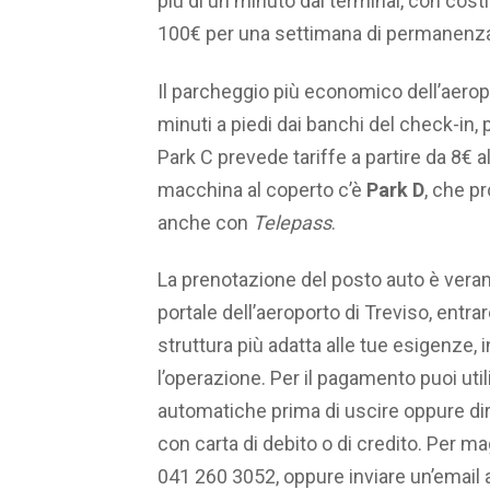
più di un minuto dal terminal, con costi
100€ per una settimana di permanenz
Il parcheggio più economico dell’aerop
minuti a piedi dai banchi del check-in,
Park C prevede tariffe a partire da 8€ al
macchina al coperto c’è
Park D
, che p
anche con
Telepass
.
La prenotazione del posto auto è vera
portale dell’aeroporto di Treviso, entra
struttura più adatta alle tue esigenze, in
l’operazione. Per il pagamento puoi uti
automatiche prima di uscire oppure dir
con carta di debito o di credito. Per m
041 260 3052, oppure inviare un’email al