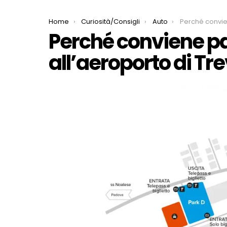
You are here:
Home
Curiosità/Consigli
Auto
Perché conviene parchegg
Perché conviene pa
all’aeroporto di Tr