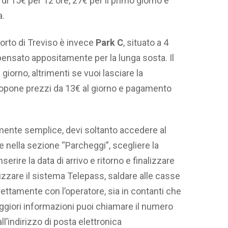
 di 15€ per 12 ore, 27€ per il primo giorno e
a.
orto di Treviso è invece
Park C
, situato a 4
 pensato appositamente per la lunga sosta. Il
 giorno, altrimenti se vuoi lasciare la
ropone prezzi da 13€ al giorno e pagamento
mente semplice, devi soltanto accedere al
re nella sezione “Parcheggi”, scegliere la
serire la data di arrivo e ritorno e finalizzare
lizzare il sistema Telepass, saldare alle casse
ettamente con l’operatore, sia in contanti che
aggiori informazioni puoi chiamare il numero
l’indirizzo di posta elettronica