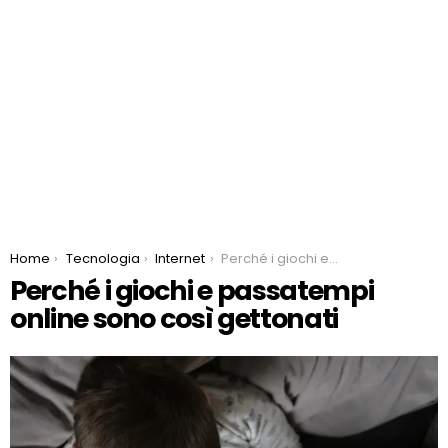
You are here:
Home
Tecnologia
Internet
Perché i giochi e passatempi online sono così gettonati
Perché i giochi e passatempi
online sono così gettonati