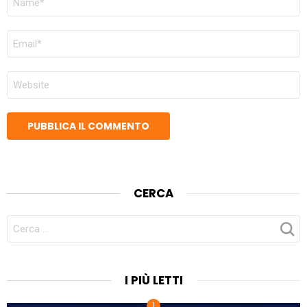
*
EMAIL
*
SITO
WEB
CERCA
CERCA
PER:
I PIÙ LETTI