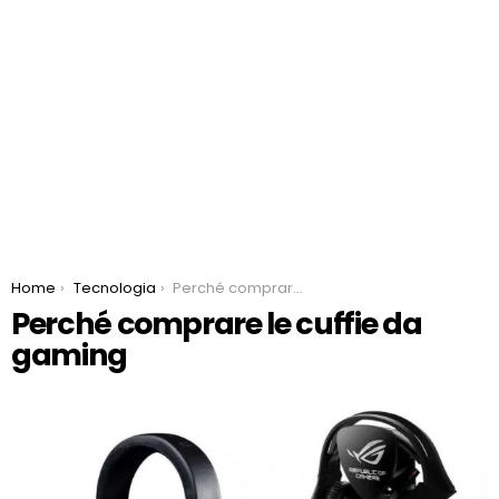
You are here:
Home
Tecnologia
Perché comprare le cuffie da gaming
Perché comprare le cuffie da
gaming