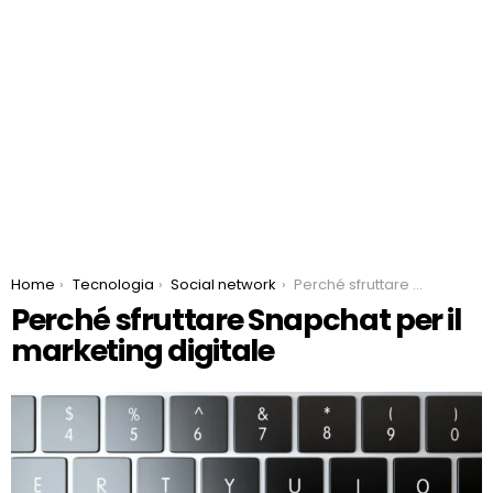
You are here:
Home
Tecnologia
Social network
Perché sfruttare Snapchat per il marketing digitale
Perché sfruttare Snapchat per il
marketing digitale