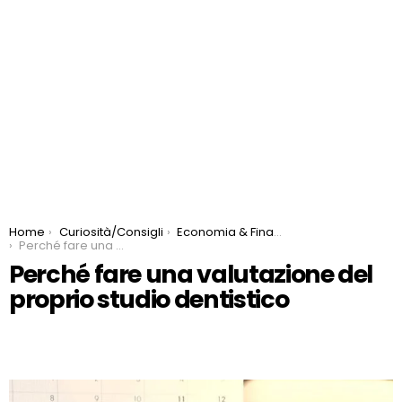
You are here:
Home
Curiosità/Consigli
Economia & Finanza
Perché fare una valutazione del proprio studio dentistico
Perché fare una valutazione del
proprio studio dentistico