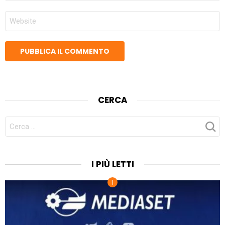
SITO
WEB
CERCA
CERCA
PER:
I PIÙ LETTI