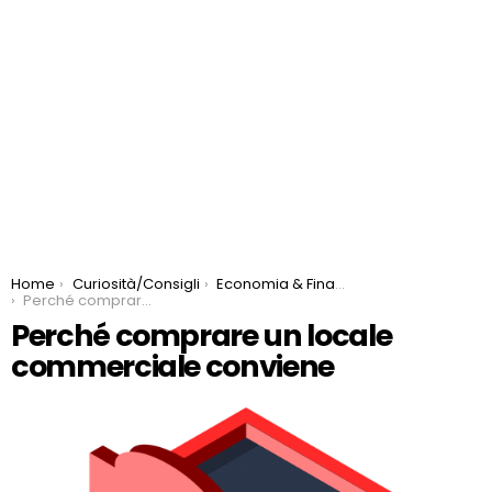
You are here:
Home
Curiosità/Consigli
Economia & Finanza
Perché comprare un locale commerciale conviene
Perché comprare un locale
commerciale conviene