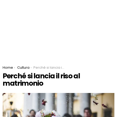
You are here:
Home
Cultura
Perché si lancia il riso al matrimonio
Perché si lancia il riso al
matrimonio