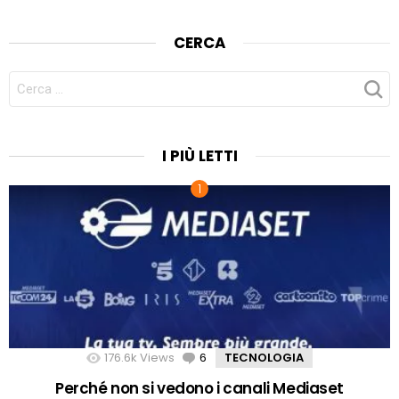
CERCA
CERCA
PER:
I PIÙ LETTI
176.6k
Views
6
Comments
TECNOLOGIA
Perché non si vedono i canali Mediaset