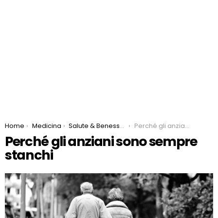
You are here:
Home
Medicina
Salute & Benessere
Perché gli anziani sono sempre stanchi
Perché gli anziani sono sempre
stanchi