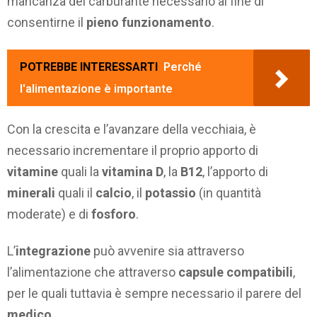
mancanza del carburante necessario al fine di
consentirne il
pieno funzionamento
.
POTREBBE INTERESSARTI
Perché
l'alimentazione è importante
Con la crescita e l’avanzare della vecchiaia, è
necessario incrementare il proprio apporto di
vitamine
quali la
vitamina D
, la
B12
, l’apporto di
minerali
quali il
calcio
, il
potassio
(in quantità
moderate) e di
fosforo
.
L’
integrazione
può avvenire sia attraverso
l’alimentazione che attraverso
capsule compatibili
,
per le quali tuttavia è sempre necessario il parere del
medico
.