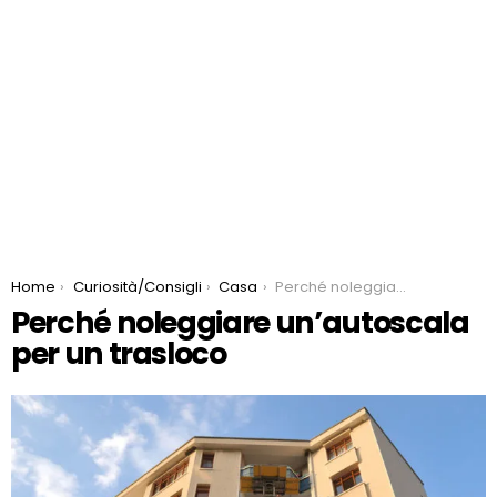
You are here:
Home
Curiosità/Consigli
Casa
Perché noleggiare un’autoscala per un trasloco
Perché noleggiare un’autoscala
per un trasloco