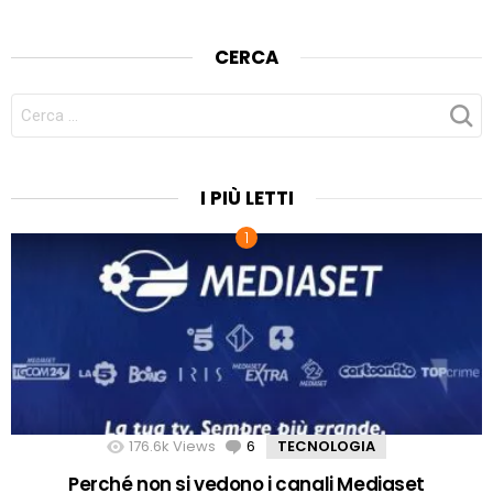
CERCA
CERCA
PER:
I PIÙ LETTI
176.6k
Views
6
Comments
TECNOLOGIA
Perché non si vedono i canali Mediaset