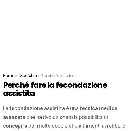
You are here:
Home
Medicina
Perché fare la fecondazione assistita
Perché fare la fecondazione
assistita
La
fecondazione assistita
è una
tecnica medica
avanzata
che ha rivoluzionato la possibilità di
concepire
per molte coppie che altrimenti avrebbero