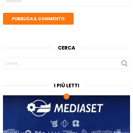
WEB
CERCA
CERCA
PER:
I PIÙ LETTI