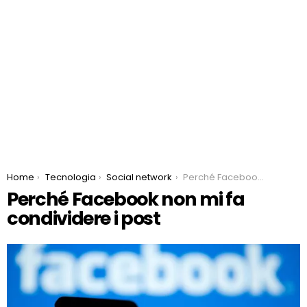
You are here:
Home
Tecnologia
Social network
Perché Facebook non mi fa condividere i post
Perché Facebook non mi fa
condividere i post