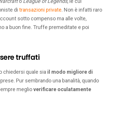
Warcraft
o
League of Legends
, le cui
niste di
transazioni private
. Non è infatti raro
 account sotto compenso ma alle volte,
o a buon fine. Truffe premeditate e poi
sere truffati
o chiedersi quale sia
il modo migliore di
orprese. Pur sembrando una banalità, quando
è sempre meglio
verificare oculatamente