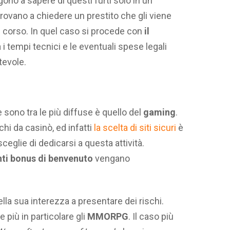
gono a sapere di questi furti solo in un
vano a chiedere un prestito che gli viene
in corso. In quel caso si procede con
il
i tempi tecnici e le eventuali spese legali
evole.
e sono tra le più diffuse è quello del
gaming
.
chi da casinò, ed infatti
la scelta di siti sicuri
è
eglie di dedicarsi a questa attività.
nti bonus di benvenuto
vengano
lla sua interezza a presentare dei rischi.
e più in particolare gli
MMORPG
. Il caso più