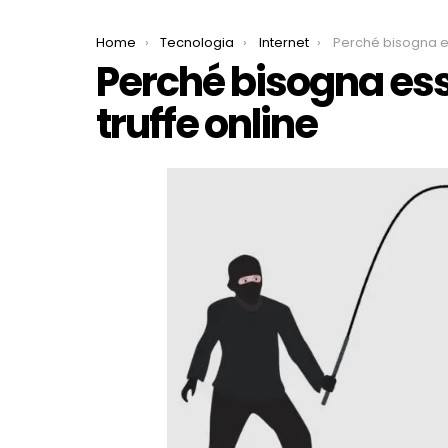
You are here:
Home
Tecnologia
Internet
Perché bisogna essere in
Perché bisogna ess
truffe online