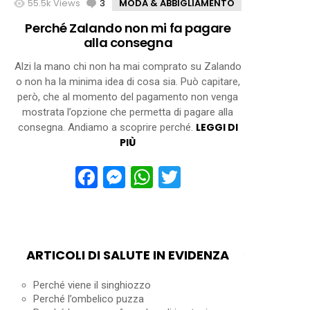
55.5k
Views
3
Comments
MODA & ABBIGLIAMENTO
Perché Zalando non mi fa pagare
alla consegna
Alzi la mano chi non ha mai comprato su Zalando
o non ha la minima idea di cosa sia. Può capitare,
però, che al momento del pagamento non venga
mostrata l’opzione che permetta di pagare alla
LEGGI DI
consegna. Andiamo a scoprire perché.
PIÙ
Facebook
Messenger
WhatsApp
Twitter
ARTICOLI DI SALUTE IN EVIDENZA
Perché viene il singhiozzo
Perché l’ombelico puzza