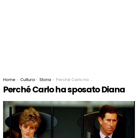
You are here:
Home
Cultura
Storia
Perché Carlo ha sposato Diana
Perché Carlo ha sposato Diana