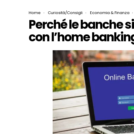
You are here:
Home
Curiosità/Consigli
Economia & Finanza
Perché le banche si
con l’home bankin