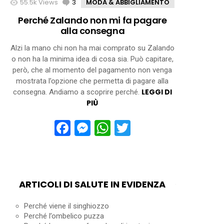
55.5k
Views
3
Comments
MODA & ABBIGLIAMENTO
Perché Zalando non mi fa pagare
alla consegna
Alzi la mano chi non ha mai comprato su Zalando
o non ha la minima idea di cosa sia. Può capitare,
però, che al momento del pagamento non venga
mostrata l’opzione che permetta di pagare alla
LEGGI DI
consegna. Andiamo a scoprire perché.
PIÙ
Facebook
Messenger
WhatsApp
Twitter
ARTICOLI DI SALUTE IN EVIDENZA
Perché viene il singhiozzo
Perché l’ombelico puzza