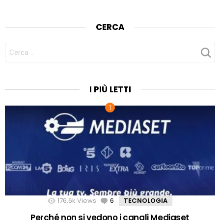
CERCA
CERCA
PER:
I PIÙ LETTI
176.6k
Views
6
Comments
TECNOLOGIA
Perché non si vedono i canali Mediaset