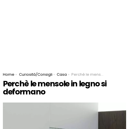
You are here:
Home
Curiosità/Consigli
Casa
Perchè le mensole in legno si deformano
Perchè le mensole in legno si
deformano