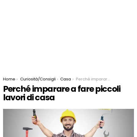
You are here:
Home
Curiosità/Consigli
Casa
Perché imparare a fare piccoli lavori di casa
Perché imparare a fare piccoli
lavori di casa