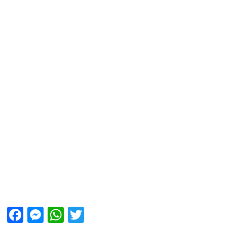
Facebook
Messenger
WhatsApp
Twitter