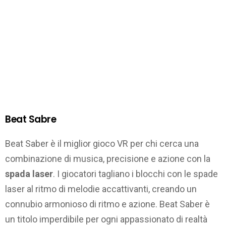
Beat Sabre
Beat Saber è il miglior gioco VR per chi cerca una
combinazione di musica, precisione e azione con la
spada laser
. I giocatori tagliano i blocchi con le spade
laser al ritmo di melodie accattivanti, creando un
connubio armonioso di ritmo e azione. Beat Saber è
un titolo imperdibile per ogni appassionato di realtà