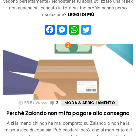
vedono perfettamente? Nonostante tu abbia utilizzato una reflex
non appena hai caricato le foto sul tuo profilo hanno perso
LEGGI DI PIÙ
risoluzione?
Facebook
Messenger
WhatsApp
Twitter
55.5k
Views
3
Comments
MODA & ABBIGLIAMENTO
Perché Zalando non mi fa pagare alla consegna
Alzi la mano chi non ha mai comprato su Zalando o non ha la
minima idea di cosa sia. Può capitare, però, che al momento del