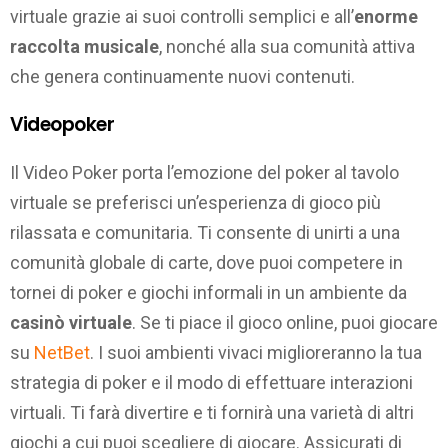
virtuale grazie ai suoi controlli semplici e all’
enorme
raccolta musicale
, nonché alla sua comunità attiva
che genera continuamente nuovi contenuti.
Videopoker
Il Video Poker porta l’emozione del poker al tavolo
virtuale se preferisci un’esperienza di gioco più
rilassata e comunitaria. Ti consente di unirti a una
comunità globale di carte, dove puoi competere in
tornei di poker e giochi informali in un ambiente da
casinò virtuale
. Se ti piace il gioco online, puoi giocare
su
NetBet
. I suoi ambienti vivaci miglioreranno la tua
strategia di poker e il modo di effettuare interazioni
virtuali. Ti farà divertire e ti fornirà una varietà di altri
giochi a cui puoi scegliere di giocare. Assicurati di