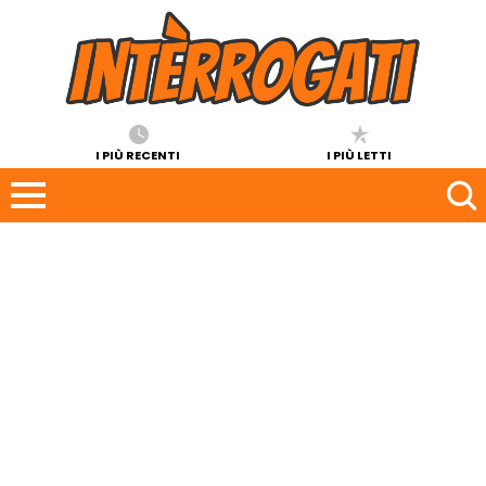
I PIÙ RECENTI
I PIÙ LETTI