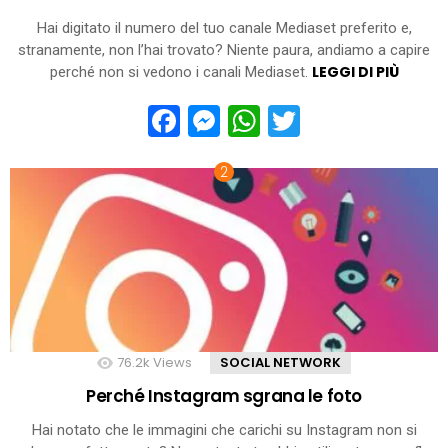
Hai digitato il numero del tuo canale Mediaset preferito e,
stranamente, non l’hai trovato? Niente paura, andiamo a capire
LEGGI DI PIÙ
perché non si vedono i canali Mediaset.
Facebook
Messenger
WhatsApp
Twitter
76.2k
Views
SOCIAL NETWORK
Perché Instagram sgrana le foto
Hai notato che le immagini che carichi su Instagram non si