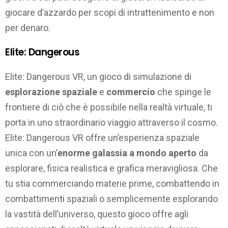
giocare d’azzardo per scopi di intrattenimento e non
per denaro.
Elite: Dangerous
Elite: Dangerous VR, un gioco di simulazione di
esplorazione spaziale
e
commercio
che spinge le
frontiere di ciò che è possibile nella realtà virtuale, ti
porta in uno straordinario viaggio attraverso il cosmo.
Elite: Dangerous VR offre un’esperienza spaziale
unica con un’
enorme galassia a mondo aperto
da
esplorare, fisica realistica e grafica meravigliosa. Che
tu stia commerciando materie prime, combattendo in
combattimenti spaziali o semplicemente esplorando
la vastità dell’universo, questo gioco offre agli