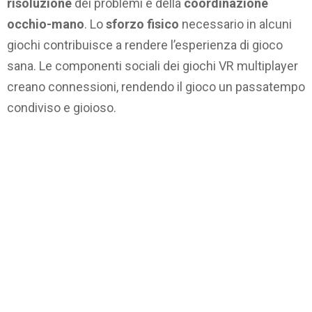
risoluzione
dei problemi e della
coordinazione
occhio-mano
. Lo
sforzo fisico
necessario in alcuni
giochi contribuisce a rendere l’esperienza di gioco
sana. Le componenti sociali dei giochi VR multiplayer
creano connessioni, rendendo il gioco un passatempo
condiviso e gioioso.