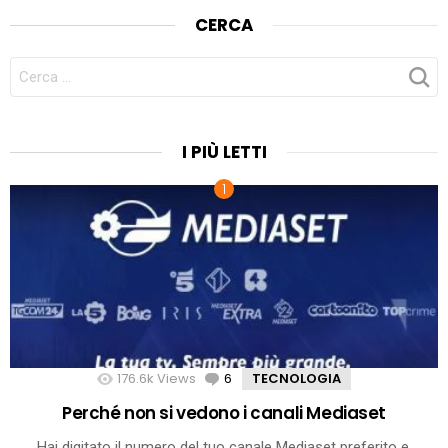
CERCA
CERCA
PER:
I PIÙ LETTI
176.6k
Views
6
Comments
TECNOLOGIA
Perché non si vedono i canali Mediaset
Hai digitato il numero del tuo canale Mediaset preferito e,