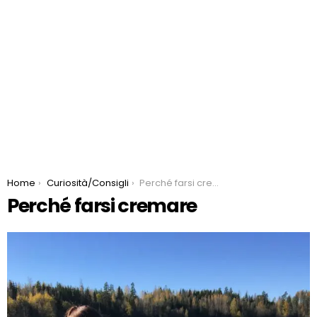
You are here:
Home
Curiosità/Consigli
Perché farsi cremare
Perché farsi cremare