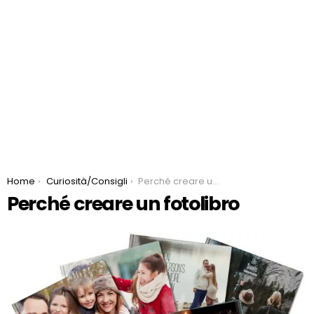
You are here:
Home
Curiosità/Consigli
Perché creare un fotolibro
Perché creare un fotolibro