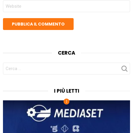
SITO
WEB
CERCA
CERCA
PER:
I PIÙ LETTI