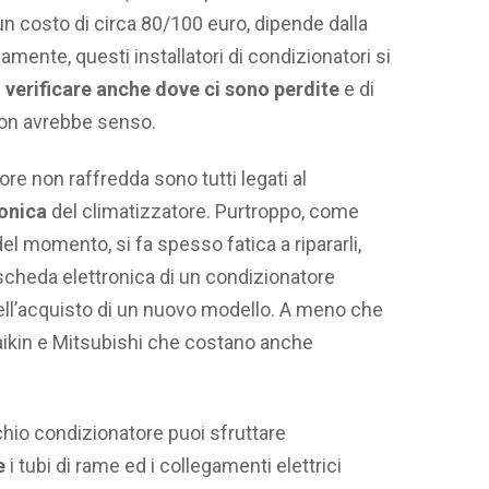
un costo di circa 80/100 euro, dipende dalla
iamente, questi installatori di condizionatori si
i
verificare anche dove ci sono perdite
e di
 non avrebbe senso.
tore non raffredda sono tutti legati al
onica
del climatizzatore. Purtroppo, come
i del momento, si fa spesso fatica a ripararli,
cheda elettronica di un condizionatore
ell’acquisto di un nuovo modello. A meno che
Daikin e Mitsubishi che costano anche
cchio condizionatore puoi sfruttare
e
i tubi di rame ed i collegamenti elettrici