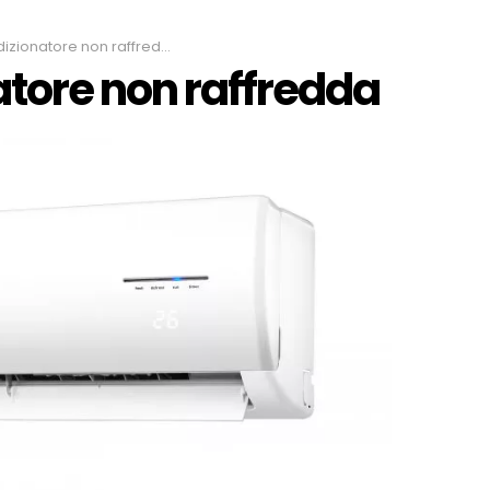
izionatore non raffredda
atore non raffredda