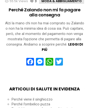
55.5k
Views
3
Comments
MODA & ABBIGLIAMENTO
Perché Zalando non mi fa pagare
alla consegna
Alzi la mano chi non ha mai comprato su Zalando
o non ha la minima idea di cosa sia. Può capitare,
però, che al momento del pagamento non venga
mostrata l’opzione che permetta di pagare alla
LEGGI DI
consegna. Andiamo a scoprire perché.
PIÙ
Facebook
Messenger
WhatsApp
Twitter
ARTICOLI DI SALUTE IN EVIDENZA
Perché viene il singhiozzo
Perché l’ombelico puzza