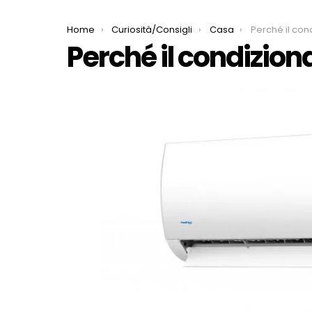
You are here:
Home
Curiosità/Consigli
Casa
Perché il cond
Perché il condizion