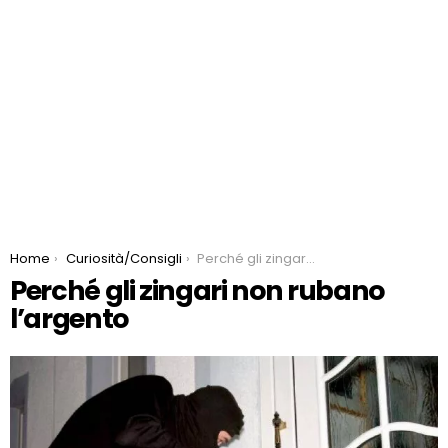
You are here:
Home
Curiosità/Consigli
Perché gli zingari non rubano l’argento
Perché gli zingari non rubano
l’argento