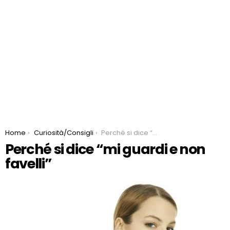
You are here:
Home
Curiosità/Consigli
Perché si dice “mi guardi e non favelli”
Perché si dice “mi guardi e non
favelli”