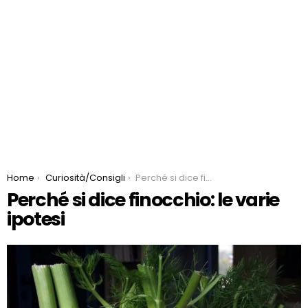
You are here:
Home
Curiosità/Consigli
Perché si dice finocchio: le varie ipotesi
Perché si dice finocchio: le varie
ipotesi